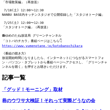
「市場散策編」（再放送）

 7/18(土) 12:00〜12:30

NANBU BASE内キッチンスタジオで公開収録した「スタジオトーク編」

 7/25(土) 12:00〜12:30

「スタジオトーク編」（再放送）

📻ゆめのたね放送局 グリーンチャンネル

https://www.yumenotane.jp/kotobanochikara
《番組の聴き方》

放送開始時間になりましたら、インターネットにつながるスマートフォ
ン・パソコン・タブレットから番組ページへアクセスし、「グリーンチャ
ンネルを聴く」を押すとお聴きいただけます。
記事一覧
「グッド！モーニング」取材
巷のウワサ大検証！それって実際どうなの会